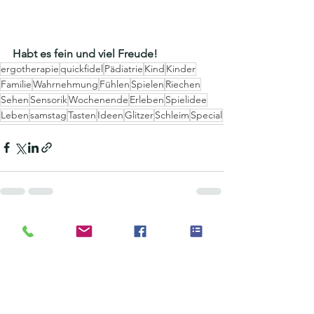
Habt es fein und viel Freude!
ergotherapie
quickfidel
Pädiatrie
Kind
Kinder
Familie
Wahrnehmung
Fühlen
Spielen
Riechen
Sehen
Sensorik
Wochenende
Erleben
Spielidee
Leben
samstag
Tasten
Ideen
Glitzer
Schleim
Special
Alle ansehen
Aktuelle Beiträge