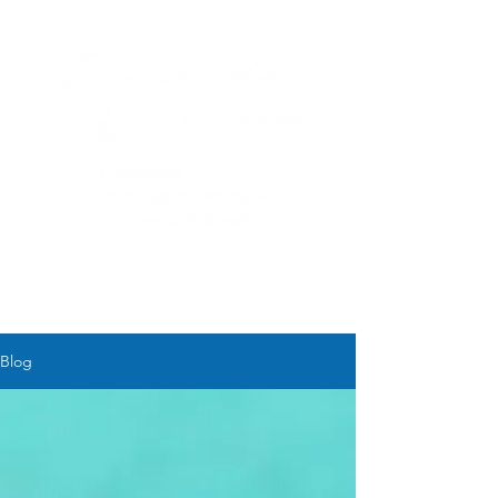
ME
NU
Blog