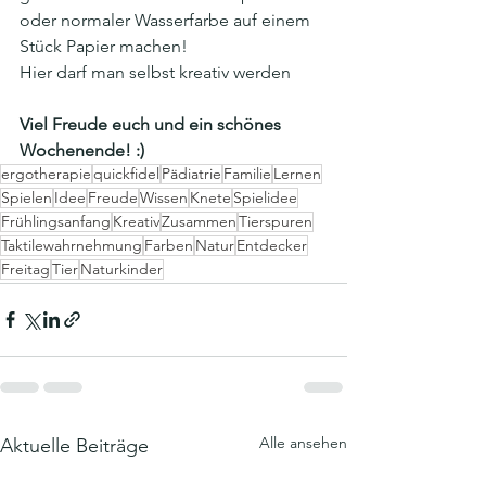
oder normaler Wasserfarbe auf einem 
Stück Papier machen!
Hier darf man selbst kreativ werden  
Viel Freude euch und ein schönes 
Wochenende! :)
ergotherapie
quickfidel
Pädiatrie
Familie
Lernen
Spielen
Idee
Freude
Wissen
Knete
Spielidee
Frühlingsanfang
Kreativ
Zusammen
Tierspuren
Taktilewahrnehmung
Farben
Natur
Entdecker
Freitag
Tier
Naturkinder
Alle ansehen
Aktuelle Beiträge