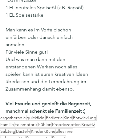
150 ml Wasser
1 EL neutrales Speiseöl (z.B. Rapsöl)
1 EL Speisestärke
Man kann es im Vorfeld schon 
einfärben oder danach einfach 
anmalen.
Für viele Sinne gut!
Und was man dann mit den 
entstandenen Werken noch alles 
spielen kann ist euren kreativen Ideen 
überlassen und die Lernerfahrung im 
Zusammenhang damit ebenso.
Viel Freude und genießt die Regenzeit, 
manchmal schenkt sie Familienzeit :)
ergotherapie
quickfidel
Pädiatrie
Kind
Entwicklung
Familie
Feinmotorik
Fühlen
Propriozeption
Kreativ
Salzteig
Basteln
Kinderküche
allesinne