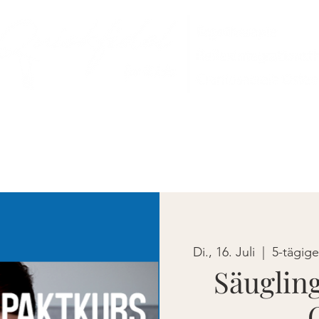
Selbststudium
Therapien
Über mic
Di., 16. Juli
  |  
5-tägig
Säuglin