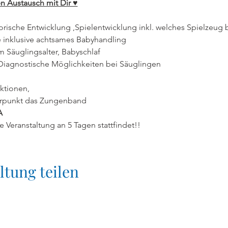
en Austausch mit Dir ♥
ische Entwicklung ,Spielentwicklung inkl. welches Spielzeug b
e inklusive achtsames Babyhandling
m Säuglingsalter, Babyschlaf
Diagnostische Möglichkeiten bei Säuglingen
iktionen,
im Schwerpunkt das Zungenband
A
e Veranstaltung an 5 Tagen stattfindet!!
ltung teilen