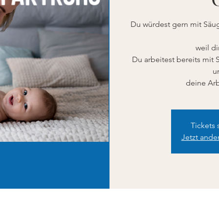
Du würdest gern mit Säugl
weil d
Du arbeitest bereits mit
u
Tickets 
Jetzt ande