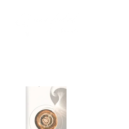
ME
NU