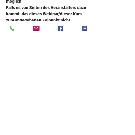
möglich
Falls es von Seiten des Veranstalters dazu 
kommt ,das dieses Webinar/dieser Kurs 
zum angegebenen Zeipunkt nicht 
stattfinden kann,
wirst du zeitnah Informiert und bekommst 
einen neuen Termin gesendet.
Bei weiteren Fragen, bitte ich darum mich 
zu kontaktieren.
  +43 (0) 676 720 33 08
office@quickfidel.at
  über KONTAKT auf meiner Homepage
Datum 12.10.2023  
17-19.30
 plus Q&A (4UE)
Beitrag: 70 €
-Irrtümer vorbehalten- 
Tickets
Verkauf beendet