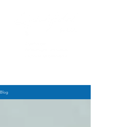
ME
NU
Blog