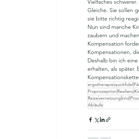
Vielfaches schwerer.
Gleiche. Sie sollen g
sie bitte richtig reag
Nun sind manche Kin
zaubern und machen a
Kompensation fordert
Kompensationen, die
Deshalb bin ich eine 
erhalten, als später.
Kompensationskette
ergotherapie
quickfidel
Pä
Propriozeption
Resilienz
Ki
Reize
vernetzung
kind
Proz
Abläufe