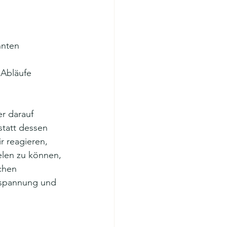
nnten 
Abläufe 
r darauf 
tatt dessen 
r reagieren, 
len zu können, 
chen 
spannung und 