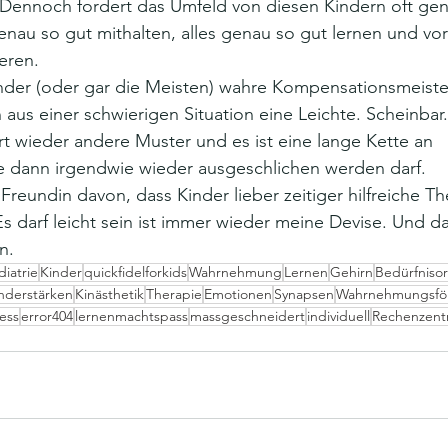
 Dennoch fordert das Umfeld von diesen Kindern oft gen
enau so gut mithalten, alles genau so gut lernen und vor
ieren.
der (oder gar die Meisten) wahre Kompensationsmeister
us einer schwierigen Situation eine Leichte. Scheinbar
 wieder andere Muster und es ist eine lange Kette an 
 dann irgendwie wieder ausgeschlichen werden darf. 
Freundin davon, dass Kinder lieber zeitiger hilfreiche Th
 Es darf leicht sein ist immer wieder meine Devise. Und 
n.
diatrie
Kinder
quickfidelforkids
Wahrnehmung
Lernen
Gehirn
Bedürfnisor
nderstärken
Kinästhetik
Therapie
Emotionen
Synapsen
Wahrnehmungsfö
ess
error404
lernenmachtspass
massgeschneidert
individuell
Rechenzen