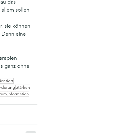
au das 
 allem sollen 
, sie können 
. Denn eine 
erapien 
das ganz ohne 
ientiert
rderung
Stärken
trum
Information