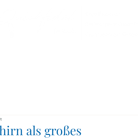
Selbststudium
Therapien
Über mic
t
hirn als großes