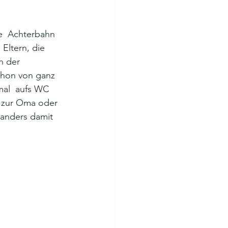
e  Achterbahn 
Eltern, die 
n der 
chon von ganz 
mal  aufs WC 
d zur Oma oder 
 anders damit 