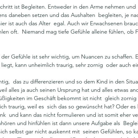
 Schritt ist Begleiten. Entweder in den Arme nehmen und 
ens daneben setzen und das Aushalten  begleiten, je n
ier ist auch das Alter  egal. Auch wir Erwachsenen brau
len oft.  Niemand mag tiefe Gefühle alleine fühlen, ob 
er Gefühle ist sehr wichtig, um Nuancen zu schaffen. E
iegt, kann unheimlich traurig, sehr zornig  oder auch ein
htig,  das zu differenzieren und so dem Kind in den Situ
eil alles ja auch seinen Ursprung hat und alles etwas and
üßigkeiten im Geschäft bekommt ist nicht  gleich zornig
rlich traurig, weil es  sich das so gewünscht hat? Oder es
nk  und kann das nicht formulieren und ist somit eher ver
hören und hinfühlen ist dann unsere Aufgabe als  Begle
ch selbst gar nicht auskennt mit  seinen Gefühlen, so k