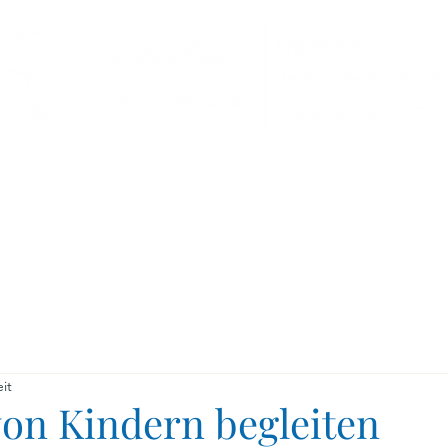
Selbststudium
Therapien
Über mic
it
von Kindern begleiten