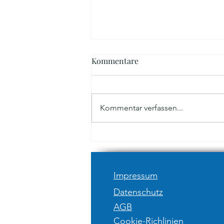
Kommentare
Kommentar verfassen...
MASKING: ICH SPÜRE WAS,
WAS DU NICHT SIEHST.
Impressum
Datenschutz
AGB
Cookie-Richlinien