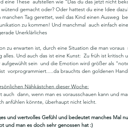
d eine These  aufstellen wie "Das du das jetzt nicht be
n wütend gemacht oder? Oder hattest du eine Idee dazu?
n manchen Tag gerettet, weil das Kind einen Ausweg  b
unikation zu kommen! Und manchmal  auch einfach eine 
gerade Unerklärliches 
ion zu erwarten ist, durch eine Situation die man voraus 
 alles. Und auch das ist eine Kunst:  Zu früh ist kritisch
 aufgewühlt sein  und die Emotion wird größer als "not
ist  vorprogrammiert.....da brauchts den goldenen Han
rsönlichen Nähkästchen dieser Woche:
ch anfühlen könnte, überhaupt nicht leicht.
tiges und wertvolles Gefühl und bedeutet manches Mal nur
ibt und man es doch sehr genossen hat :)