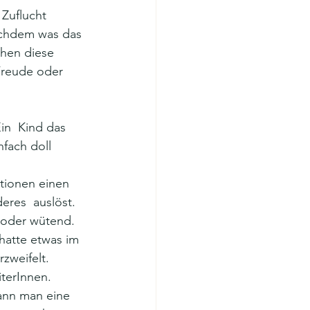
 Zuflucht 
achdem was das 
chen diese 
Freude oder 
in  Kind das 
fach doll 
ationen einen 
eres  auslöst. 
 oder wütend. 
 hatte etwas im 
zweifelt. 
iterInnen.
ann man eine 