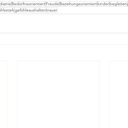
diatrie
Bedürfnisorientiert
Freude
Beziehungsorientiert
kinder
begleiten
hlsstark
gefühleaushalten
trauer