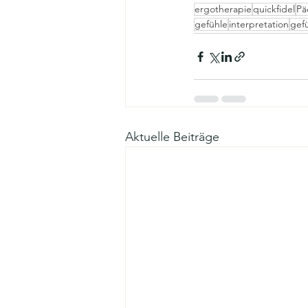
ergotherapie
quickfidel
Pä
gefühle
interpretation
gefü
Aktuelle Beiträge