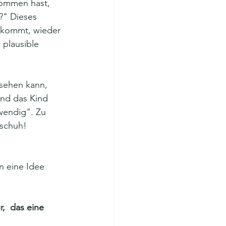
kommen hast, 
" Dieses  
ekommt, wieder 
plausible 
 sehen kann, 
 und das Kind 
wendig". Zu 
dschuh!
,  das eine 