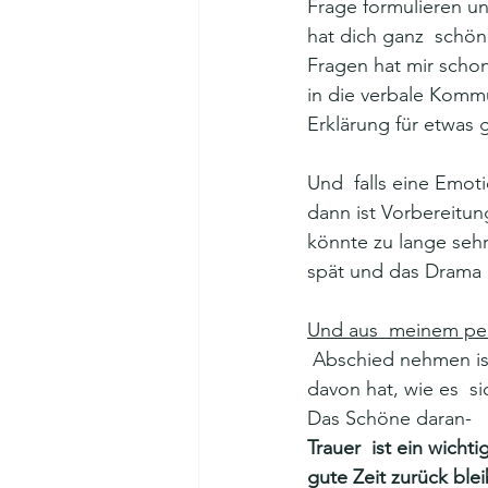
Frage formulieren un
hat dich ganz  schö
Fragen hat mir scho
in die verbale Komm
Erklärung für etwas 
Und  falls eine Emot
dann ist Vorbereitung
könnte zu lange sehr
spät und das Drama 
Und aus  meinem pe
 Abschied nehmen ist auch  dann, wenn man es vorausschauen kann und man eine Idee 
davon hat, wie es  si
Das Schöne daran- 
Trauer  ist ein wich
gute Zeit zurück ble