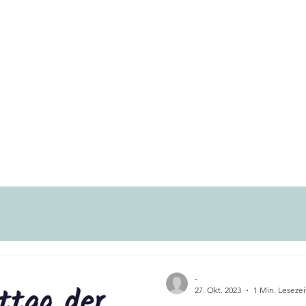
Selbststudium
Therapien
Über mic
-
27. Okt. 2023
1 Min. Lesezei